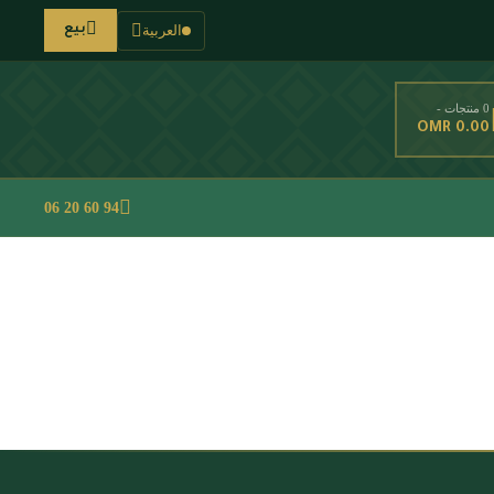
العربية
بيع
0 منتجات -
OMR 0.00
94 60 20 06