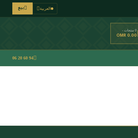
العربية
بيع
0 منتجات -
OMR 0.00
94 60 20 06